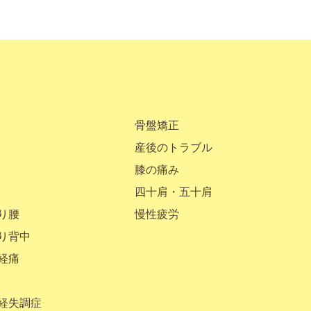
骨盤矯正
産後のトラブル
膝の痛み
四十肩・五十肩
り腰
慢性疲労
り背中
経痛
経失調症