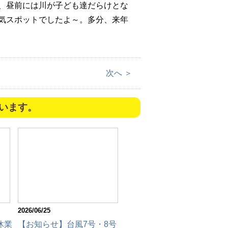
、昼前には川が子ども達だらけとな
気スポットでしたよ～。多分、来年
次へ ＞
います。
2026/06/25
休業
【お知らせ】台風7号・8号