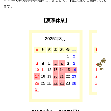
ます。
【夏季休業】
2025年8月
2
日
月
火
水
木
金
土
日
月
1
2
1
2
3
4
5
6
7
8
9
7
8
9
10
11
12
13
14
15
16
14
15
1
17
18
19
20
21
22
23
21
22
2
24
25
26
27
28
29
30
28
29
3
31