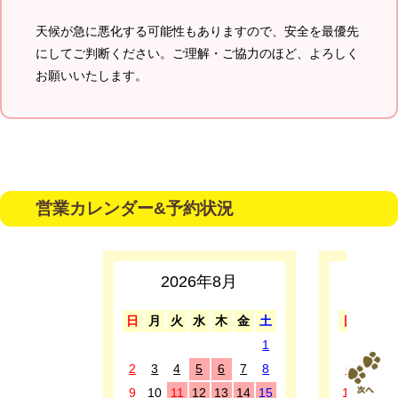
天候が急に悪化する可能性もありますので、安全を最優先
にしてご判断ください。ご理解・ご協力のほど、よろしく
お願いいたします。
営業カレンダー&予約状況
2026年8月
2
日
月
火
水
木
金
土
日
月
1
1
2
3
4
5
6
7
8
6
7
8
9
10
11
12
13
14
15
13
14
1